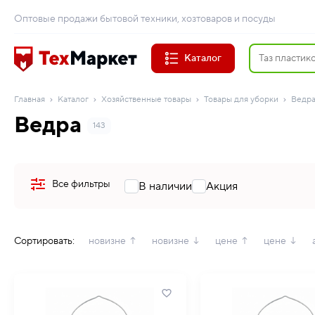
Оптовые продажи бытовой техники, хозтоваров и посуды
Каталог
Главная
Каталог
Хозяйственные товары
Товары для уборки
Ведр
Ведра
143
Все фильтры
В наличии
Акция
Сортировать:
новизне ↑
новизне ↓
цене ↑
цене ↓