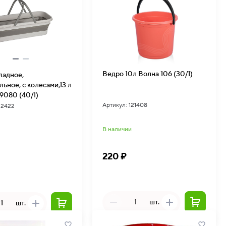
Ведро 10л Волна 106 (30/1)
ладное,
ьное, с колесами,13 л
9080 (40/1)
Артикул: 121408
22422
В наличии
220 ₽
шт.
шт.