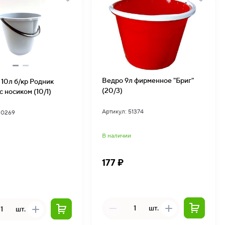
Ведро 9л фирменное "Бриг"
 10л б/кр Родник
(20/3)
 носиком (10/1)
Артикул: 51374
20269
В наличии
177 ₽
шт.
шт.