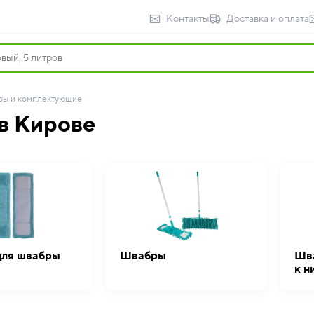
Контакты
Доставка и оплата
ры и комплектующие
в Кирове
для швабры
Швабры
Шва
к н