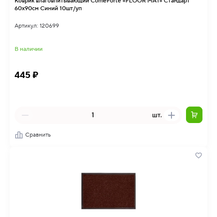
Коврик влаговпитывающий ComeForte «FLOOR MAT» Стандарт
60х90см Синий 10шт/уп
Артикул: 120699
В наличии
445 ₽
шт.
Сравнить