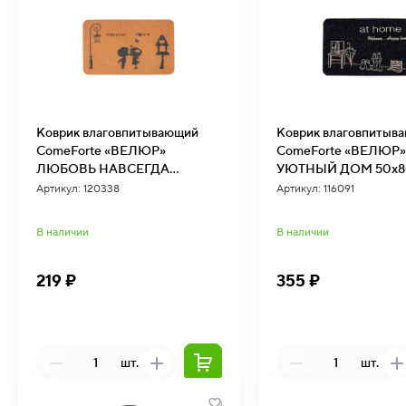
Коврик влаговпитывающий
Коврик влаговпитыв
ComeForte «ВЕЛЮР»
ComeForte «ВЕЛЮР»
ЛЮБОВЬ НАВСЕГДА
УЮТНЫЙ ДОМ 50х8
40х60см Бежевый 10шт/уп
Черный 10шт/уп (10/1
Артикул: 120338
Артикул: 116091
В наличии
В наличии
219 ₽
355 ₽
шт.
шт.