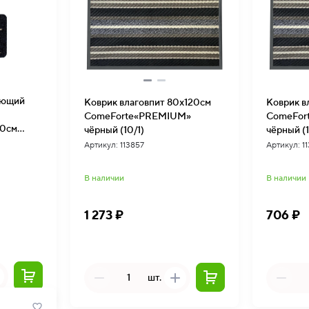
ающий
Коврик влаговпит 80х120см
Коврик в
ComeForte«PREMIUM»
ComeFor
0см
чёрный (10/1)
чёрный (1
)
Артикул: 113857
Артикул: 1
В наличии
В наличии
1 273 ₽
706 ₽
шт.