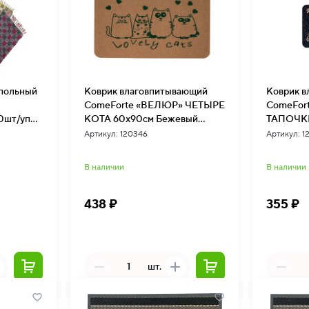
апольный
Коврик влаговпитывающий
Коврик 
M
ComeForte «ВЕЛЮР» ЧЕТЫРЕ
ComeFor
0шт/уп
КОТА 60х90см Бежевый
ТАПОЧКИ
10шт/уп TCLR/W-1909
10шт/уп
Артикул: 120346
Артикул: 1
В наличии
В наличии
438 ₽
355 ₽
шт.