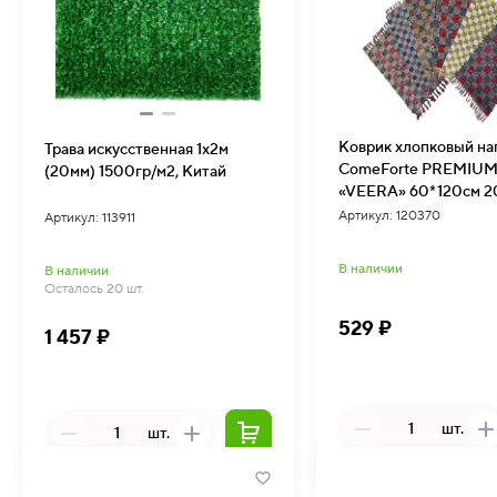
Коврик хлопковый н
Трава искусственная 1х2м
ComeForte PREMIU
(20мм) 1500гр/м2, Китай
«VEERA» 60*120см 2
VCR-004
Артикул: 120370
Артикул: 113911
В наличии
В наличии
Осталось 20 шт.
529 ₽
1 457 ₽
шт.
шт.