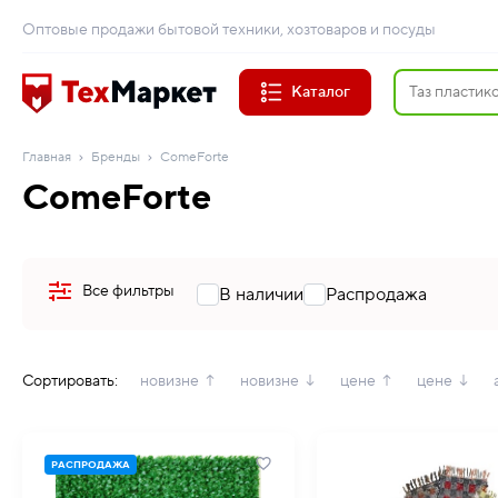
Оптовые продажи бытовой техники, хозтоваров и посуды
Каталог
Главная
Бренды
ComeForte
ComeForte
Все фильтры
В наличии
Распродажа
Сортировать:
новизне ↑
новизне ↓
цене ↑
цене ↓
РАСПРОДАЖА