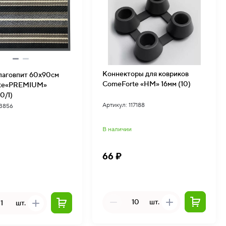
Коннекторы для ковриков
лаговпит 60х90см
ComeForte «HM» 16мм (10)
te«PREMIUM»
0/1)
Артикул: 117188
13856
В наличии
66 ₽
шт.
шт.