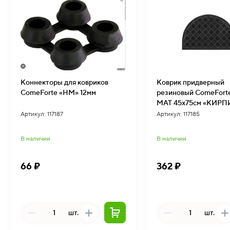
Коннекторы для ковриков
Коврик придверный
ComeForte «HM» 12мм
резиновый ComeFort
MAT 45х75см «КИР
п/кр (10/1)
Артикул: 117187
Артикул: 117185
В наличии
В наличии
66 ₽
362 ₽
шт.
шт.