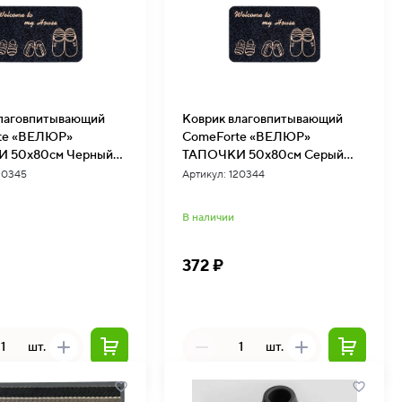
влаговпитывающий
Коврик влаговпитывающий
te «ВЕЛЮР»
ComeForte «ВЕЛЮР»
 50х80см Черный
ТАПОЧКИ 50х80см Серый
 TCLR/W-203
10шт/уп TCLR/W-202
20345
Артикул: 120344
В наличии
372 ₽
шт.
шт.