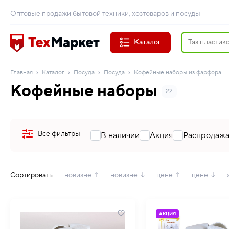
Оптовые продажи бытовой техники, хозтоваров и посуды
Каталог
Главная
Каталог
Посуда
Посуда
Кофейные наборы из фарфора
Кофейные наборы
22
Все фильтры
В наличии
Акция
Распродаж
Сортировать:
новизне ↑
новизне ↓
цене ↑
цене ↓
АКЦИЯ