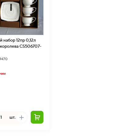
 набор 12пр 0,12л
королева CS506707-
39470
ичии
₽
шт.