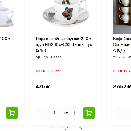
 100мл
Пара кофейная круглая 220мл
Кофейный
п/уп HD2306-CS3 Винни Пух
Снежная 
(24/1)
A (8/1)
Артикул: 118858
Артикул: 
Нет в наличии
Нет в нал
475 ₽
2 652 
шт.