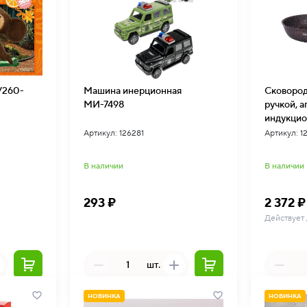
У260-
Машина инерционная
Сковород
МИ-7498
ручкой, а
индукцио
сгаиш242а
Артикул: 126281
Артикул: 1
В наличии
В наличии
293 ₽
2 372 ₽
Действует
шт.
НОВИНКА
НОВИНКА