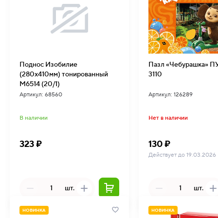
Поднос Изобилие
Пазл «Чебурашка» П
(280х410мм) тонированный
3110
М6514 (20/1)
Артикул: 68560
Артикул: 126289
В наличии
Нет в наличии
323 ₽
130 ₽
Действует до 19.03.2026
шт.
шт.
НОВИНКА
НОВИНКА