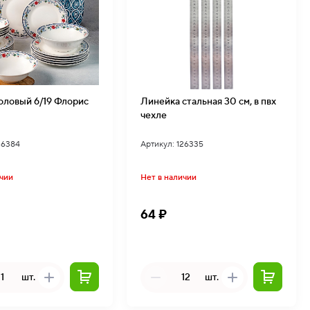
оловый 6/19 Флорис
Линейка стальная 30 см, в пвх
чехле
26384
Артикул: 126335
ичии
Нет в наличии
64 ₽
шт.
шт.