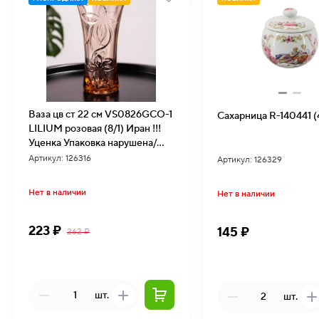
Ваза цв ст 22 см VS0826GCO-1
Сахарница R-140441 (
LILIUM розовая (8/1) Иран !!!
Уценка Упаковка нарушена/
отсутствует
Артикул: 126316
Артикул: 126329
Нет в наличии
Нет в наличии
223 ₽
145 ₽
262 ₽
шт.
шт.