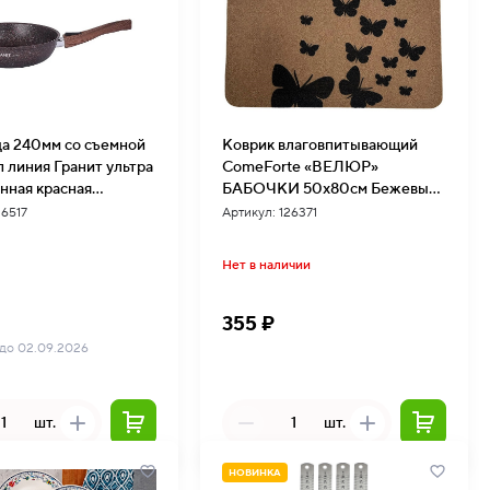
а 240мм со съемной
Коврик влаговпитывающий
п линия Гранит ультра
ComeForte «ВЕЛЮР»
нная красная
БАБОЧКИ 50х80см Бежевый
 (4/1)
10шт/уп
26517
Артикул: 126371
Нет в наличии
355 ₽
 до 02.09.2026
шт.
шт.
НОВИНКА