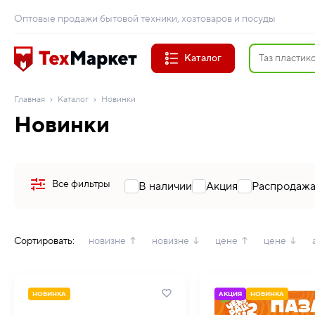
Оптовые продажи бытовой техники, хозтоваров и посуды
Каталог
Главная
Каталог
Новинки
Новинки
Все фильтры
В наличии
Акция
Распродаж
Сортировать:
новизне ↑
новизне ↓
цене ↑
цене ↓
НОВИНКА
АКЦИЯ
НОВИНКА